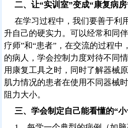
二、
让
“实训室”变成“康复病房
在学习过程中，我们要善于利
升
自己的
硬实力
。
可以经常和同
疗师”和“患者”，在交流的过程中
的病人，学会控制力度对待不同
用康复工具
之时
，
同时
了解器械
肌力
情况的
患者
在
使用不同器械
阻力大小
。
三、
学会制定自己能看懂的
“小
1、
每学一个典型的病例（如脑