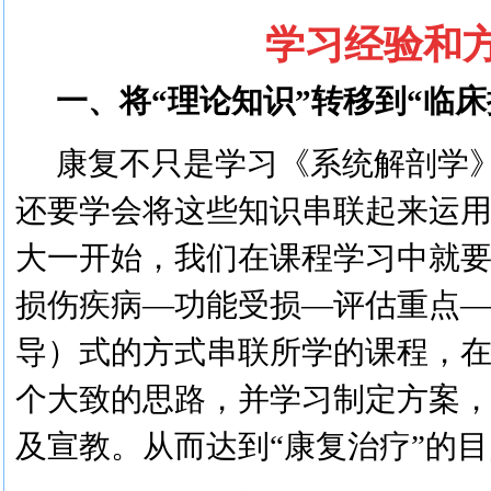
学习经验和
一、
将
“
理论知识
”
转移到
“
临床
康复不只是学习《系统解剖学
还要学会将这些
知识
串联起来运
大一开始，
我们在课程学习中就
损伤疾病
—
功能受损
—
评估重点
导
）式
的方式串联所学的课程
，
个大致的思路，并
学习制定方案
及宣教。从而达到
“康复治疗”的