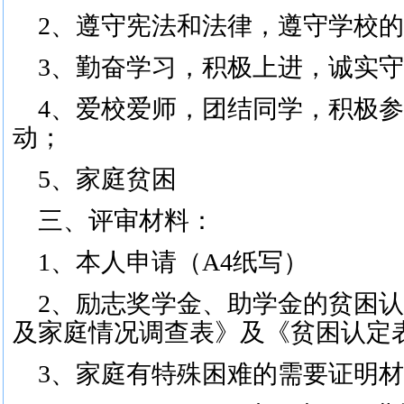
2
、
遵守宪法和法律，遵守学校的
3
、勤奋学习，积极上进，诚实守
4
、爱校爱师，团结同学，积极参
动
；
5
、家庭贫困
三、
评审材料：
1
、
本人申请（
A4
纸写）
2
、
励志奖学金、助学金的贫困认
及家庭情况调查表》及《贫困认定
3
、
家庭有特殊困难的需要证明材