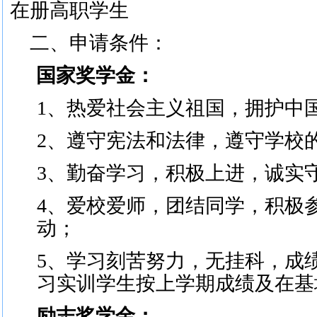
在册高职学生
二、
申请条件：
国家奖学金：
1
、
热爱社会主义祖国，拥护中
2
、
遵守宪法和法律，遵守学校
3
、
勤奋学习，积极上进，诚实
4
、
爱校爱师，团结同学，积极
动
；
5
、
学习刻苦努力，无挂科，成
习实训学生按上学期成绩及在基
励志奖学金：